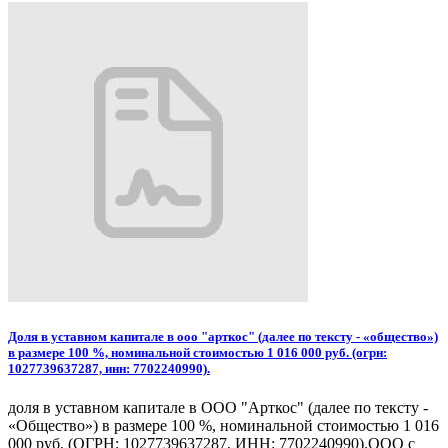
Доля в уставном капитале в ооо "арткос" (далее по тексту - «общество»)
в размере 100 %, номинальной стоимостью 1 016 000 руб. (огрн:
1027739637287, инн: 7702240990).
доля в уставном капитале в ООО "Арткос" (далее по тексту -
«Общество») в размере 100 %, номинальной стоимостью 1 016
000 руб. (ОГРН: 1027739637287, ИНН: 7702240990).ООО с