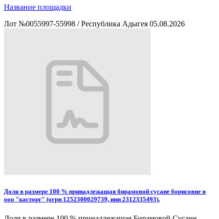
Название площадки
Лот №0055997-55998
/
Республика Адыгея
05.08.2026
Доля в размере 100 % принадлежащая бирамовой сусане борисовне в
ооо "касторг" (огрн 1252300029739, инн 2312335493).
Доля в размере 100 % принадлежащая Бирамовой Сусане