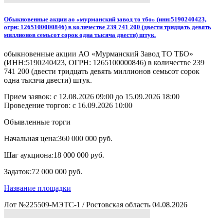
Обыкновенные акции ао «мурманский завод то тбо» (инн:5190240423,
огрн: 1265100000846) в количестве 239 741 200 (двести тридцать девять
миллионов семьсот сорок одна тысяча двести) штук.
обыкновенные акции АО «Мурманский Завод ТО ТБО»
(ИНН:5190240423, ОГРН: 1265100000846) в количестве 239
741 200 (двести тридцать девять миллионов семьсот сорок
одна тысяча двести) штук.
Прием заявок: с
12.08.2026 09:00
до
15.09.2026 18:00
Проведение торгов:
с 16.09.2026 10:00
Объявленные торги
Начальная цена:
360 000 000 руб.
Шаг аукциона:
18 000 000 руб.
Задаток:
72 000 000 руб.
Название площадки
Лот №225509-МЭТС-1
/
Ростовская область
04.08.2026