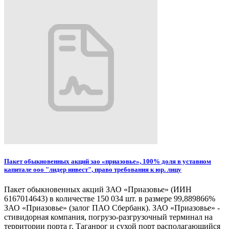
Пакет обыкновенных акций зао «приазовье», 100% доля в уставном
капитале ооо "лидер инвест", право требования к юр. лицу
Пакет обыкновенных акций ЗАО «Приазовье» (ИИН
6167014643) в количестве 150 034 шт. в размере 99,889866%
ЗАО «Приазовье» (залог ПАО Сбербанк). ЗАО «Приазовье» -
стивидорная компания, погрузо-разгрузочный терминал на
территории порта г. Таганрог и сухой порт располагающийся