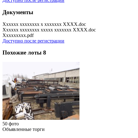
Доступно после регистрации
Документы
Xxxxxx xxxxxxxx x xxxxxxx XXXX.doc
Xxxxxx xxxxxxxx xxxxx xxxxxxx XXXX.doc
Xxxxxxxxx.pdf
Доступно после регистрации
Похожие лоты
8
50 фото
Объявленные торги