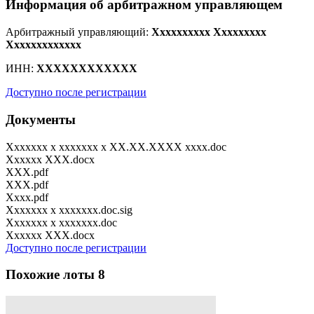
Информация об арбитражном управляющем
Арбитражный управляющий:
Xxxxxxxxxx Xxxxxxxxx
Xxxxxxxxxxxxx
ИНН:
XXXXXXXXXXXX
Доступно после регистрации
Документы
Xxxxxxx x xxxxxxx x XX.XX.XXXX xxxx.doc
Xxxxxx XXX.docx
XXX.pdf
XXX.pdf
Xxxx.pdf
Xxxxxxx x xxxxxxx.doc.sig
Xxxxxxx x xxxxxxx.doc
Xxxxxx XXX.docx
Доступно после регистрации
Похожие лоты
8