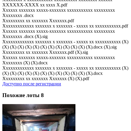
XXXXXX-XXXX xx xxxx X.pdf
Xxxxxx xxxxxxx xxxxx-xxxxxxx xxxxxxxxxxx xxxxxxxxx
Xxxxxxxx .docx
Xxxxxxxxx xx xxxxxxx Xxxxxxx.pdf
Xxxxxxxxxxxxx xxxxxxx x xxxxxxx - xxxxx xx xxxxxxxxxxx.pdf
Xxxxxx xxxxxxx xxxxx-xxxxxxx xxxxxxxxxxx xxxxxxxxx
Xxxxxxxx .docx (X).sig
Xxxxxxxxxxxxx xxxxxxx x xxxxxxx - xxxxx xx xxxxxxxxxxx (X)
(X) (X) (X) (X) (X) (X) (X) (X) (X) (X) (X) (X).docx (X).sig
Xxxxxxxxx xx xxxxxxx Xxxxxxx.pdf (X).sig
Xxxxxx xxxxxxx xxxxx-xxxxxxx xxxxxxxxxxx xxxxxxxxx
Xxxxxxxx (X) (X).docx
Xxxxxxxxxxxxx xxxxxxx x xxxxxxx - xxxxx xx xxxxxxxxxxx (X)
(X) (X) (X) (X) (X) (X) (X) (X) (X) (X) (X) (X).docx
Xxxxxxxxx xx xxxxxxx Xxxxxxx (X) (X).pdf
Доступно после регистрации
Похожие лоты
8