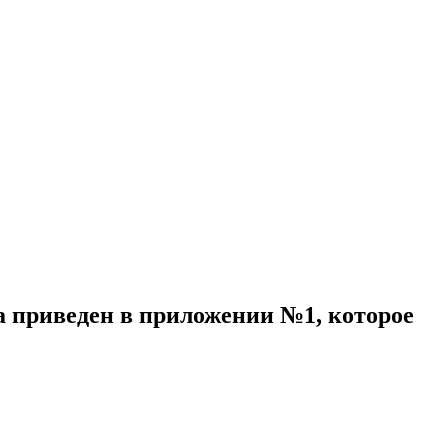
а приведен в приложении №1, которое