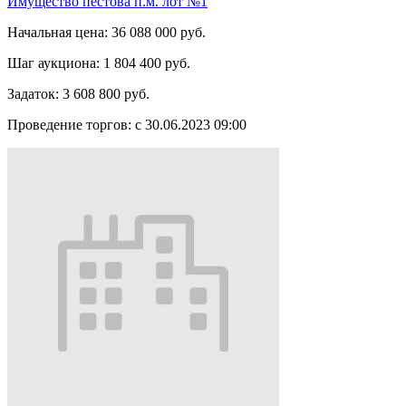
Имущество пестова п.м. лот №1
Начальная цена:
36 088 000 руб.
Шаг аукциона:
1 804 400 руб.
Задаток:
3 608 800 руб.
Проведение торгов:
с 30.06.2023 09:00