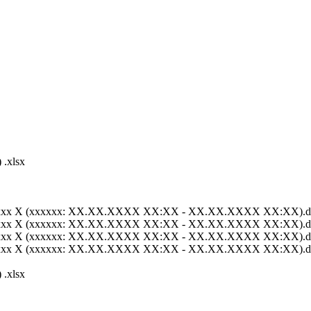
.xlsx
xxxx X (xxxxxx: XX.XX.XXXX XX:XX - XX.XX.XXXX XX:XX).d
xxxx X (xxxxxx: XX.XX.XXXX XX:XX - XX.XX.XXXX XX:XX).d
xxxx X (xxxxxx: XX.XX.XXXX XX:XX - XX.XX.XXXX XX:XX).d
xxxx X (xxxxxx: XX.XX.XXXX XX:XX - XX.XX.XXXX XX:XX).d
.xlsx