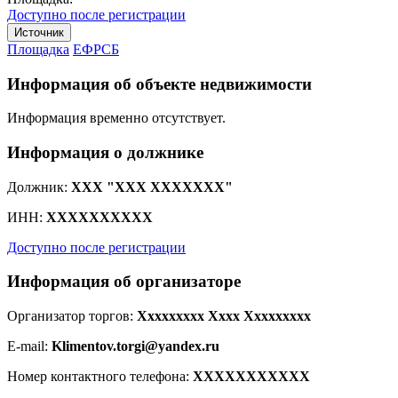
Доступно после регистрации
Источник
Площадка
ЕФРСБ
Информация об объекте недвижимости
Информация временно отсутствует.
Информация о должнике
Должник:
XXX "XXX XXXXXXX"
ИНН:
XXXXXXXXXX
Доступно после регистрации
Информация об организаторе
Организатор торгов:
Xxxxxxxxx Xxxx Xxxxxxxxx
E-mail:
Klimentov.torgi@yandex.ru
Номер контактного телефона:
XXXXXXXXXXX