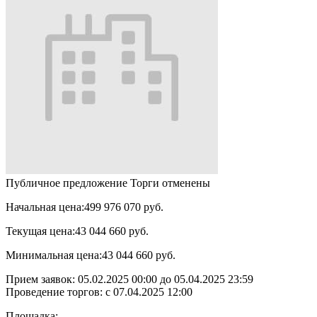
Публичное предложение
Торги отменены
Начальная цена:
499 976 070 руб.
Текущая цена:
43 044 660 руб.
Минимальная цена:
43 044 660 руб.
Прием заявок:
05.02.2025 00:00
до
05.04.2025 23:59
Проведение торгов:
с 07.04.2025 12:00
Площадка: