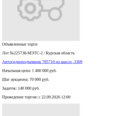
Объявленные торги
Лот №225738-МЭТС-2
/
Курская область
Автогидроподъемник 785710 на шасси -3309
Начальная цена:
1 400 000 руб.
Шаг аукциона:
70 000 руб.
Задаток:
140 000 руб.
Проведение торгов:
с 22.09.2026 12:00