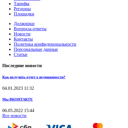
Тарифы
Регионы
Площадки
Должники
Вопросы-ответы
Новости
Контакты
Политика конфиденциальности
Персональные данные
Статьи
Последние новости
Как получить отчет о недвижимости?
04.01.2023
11:32
Мы ВКОНТАКТЕ
06.05.2022
15:44
Все новости