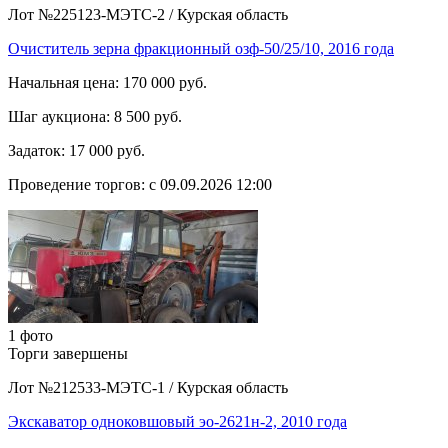
Лот №225123-МЭТС-2
/
Курская область
Очиститель зерна фракционный озф-50/25/10, 2016 года
Начальная цена:
170 000 руб.
Шаг аукциона:
8 500 руб.
Задаток:
17 000 руб.
Проведение торгов:
с 09.09.2026 12:00
1 фото
Торги завершены
Лот №212533-МЭТС-1
/
Курская область
Экскаватор одноковшовый эо-2621н-2, 2010 года