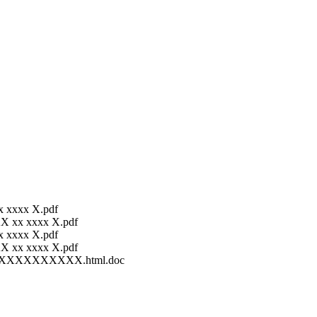
 xxxx X.pdf
 xx xxxx X.pdf
 xxxx X.pdf
 xx xxxx X.pdf
XXXXXXXXXXXX.html.doc