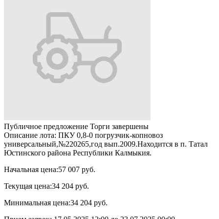
Публичное предложение
Торги завершены
Описание лота:
ПКУ 0,8-0 погрузчик-копновоз
универсальный,№220265,год вып.2009.Находится в п. Татал
Юстинского района Республики Калмыкия.
Начальная цена:
57 007 руб.
Текущая цена:
34 204 руб.
Минимальная цена:
34 204 руб.