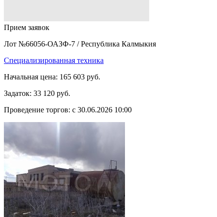
Прием заявок
Лот №66056-ОАЗФ-7
/
Республика Калмыкия
Специализированная техника
Начальная цена:
165 603 руб.
Задаток:
33 120 руб.
Проведение торгов:
с 30.06.2026 10:00