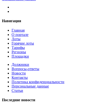
Навигация
Главная
О портале
Лоты
Горячие лоты
Тарифы
Регионы
Площадки
Должники
Вопросы-ответы
Новости
Контакты
Политика конфиденциальности
Персональные данные
Статьи
Последние новости