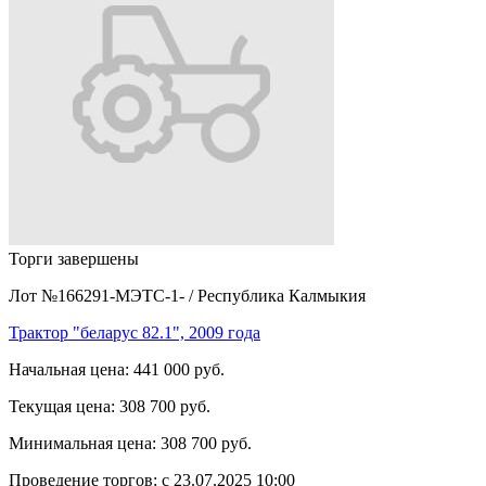
Торги завершены
Лот №166291-МЭТС-1-
/
Республика Калмыкия
Трактор "беларус 82.1", 2009 года
Начальная цена:
441 000 руб.
Текущая цена:
308 700 руб.
Минимальная цена:
308 700 руб.
Проведение торгов:
с 23.07.2025 10:00