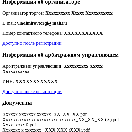
Информация об организаторе
Организатор торгов:
Xxxxxxxxxx Xxxxx Xxxxxxxxxxx
E-mail:
vladimirovtorgi@mail.ru
Номер контактного телефона:
XXXXXXXXXXX
Доступно после регистрации
Информация об арбитражном управляющем
Арбитражный управляющий:
Xxxxxxxxxx Xxxxx
Xxxxxxxxxxx
ИНН:
XXXXXXXXXXXX
Доступно после регистрации
Документы
Xxxxxx-xxxxxxx xxxxxx_XX_XX_XX.pdf
Xxxxxx-xxxxxxx xxxxxxxxx xxxxxxx_XX_XX_XX (X).pdf
Xxxx+xxxxX.pdf
Xxxxxxx x xxxxxxx - XXX XXX (XXX).pdf