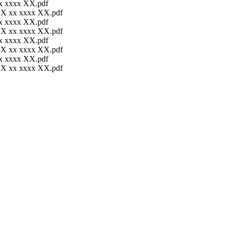
 xxxx XX.pdf
 xx xxxx XX.pdf
 xxxx XX.pdf
 xx xxxx XX.pdf
 xxxx XX.pdf
 xx xxxx XX.pdf
 xxxx XX.pdf
 xx xxxx XX.pdf