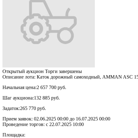
Открытый аукцион
Торги завершены
Описание лота:
Каток дорожный самоходный, AMMAN ASC 150HD
Начальная цена:
2 657 700 руб.
Шаг аукциона:
132 885 руб.
Задаток:
265 770 руб.
Прием заявок:
02.06.2025 00:00
до
16.07.2025 00:00
Проведение торгов:
с 22.07.2025 10:00
Площадка: