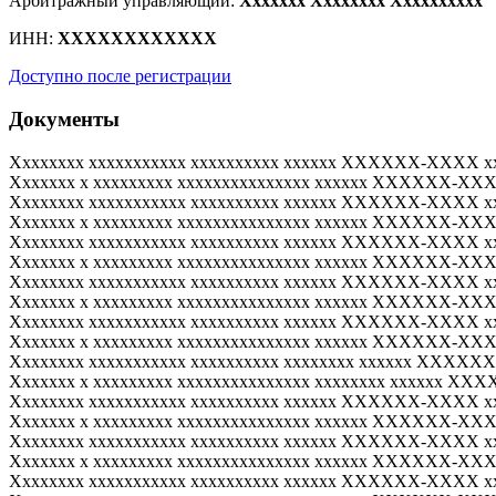
Арбитражный управляющий:
Xxxxxxx Xxxxxxxx Xxxxxxxxxx
ИНН:
XXXXXXXXXXXX
Доступно после регистрации
Документы
Xxxxxxxx xxxxxxxxxxx xxxxxxxxxx xxxxxx XXXXXX-XXXX xx
Xxxxxxx x xxxxxxxxx xxxxxxxxxxxxxxx xxxxxx XXXXXX-XXXX
Xxxxxxxx xxxxxxxxxxx xxxxxxxxxx xxxxxx XXXXXX-XXXX xx
Xxxxxxx x xxxxxxxxx xxxxxxxxxxxxxxx xxxxxx XXXXXX-XXXX
Xxxxxxxx xxxxxxxxxxx xxxxxxxxxx xxxxxx XXXXXX-XXXX xx
Xxxxxxx x xxxxxxxxx xxxxxxxxxxxxxxx xxxxxx XXXXXX-XXXX
Xxxxxxxx xxxxxxxxxxx xxxxxxxxxx xxxxxx XXXXXX-XXXX xx
Xxxxxxx x xxxxxxxxx xxxxxxxxxxxxxxx xxxxxx XXXXXX-XXXX
Xxxxxxxx xxxxxxxxxxx xxxxxxxxxx xxxxxx XXXXXX-XXXX xx
Xxxxxxx x xxxxxxxxx xxxxxxxxxxxxxxx xxxxxx XXXXXX-XXXX
Xxxxxxxx xxxxxxxxxxx xxxxxxxxxx xxxxxxxx xxxxxx XXXXX
Xxxxxxx x xxxxxxxxx xxxxxxxxxxxxxxx xxxxxxxx xxxxxx XX
Xxxxxxxx xxxxxxxxxxx xxxxxxxxxx xxxxxx XXXXXX-XXXX xx
Онлайн-консультант
Xxxxxxx x xxxxxxxxx xxxxxxxxxxxxxxx xxxxxx XXXXXX-XXXX
Xxxxxxxx xxxxxxxxxxx xxxxxxxxxx xxxxxx XXXXXX-XXXX xx
Xxxxxxx x xxxxxxxxx xxxxxxxxxxxxxxx xxxxxx XXXXXX-XXXX
Xxxxxxxx xxxxxxxxxxx xxxxxxxxxx xxxxxx XXXXXX-XXXX xx