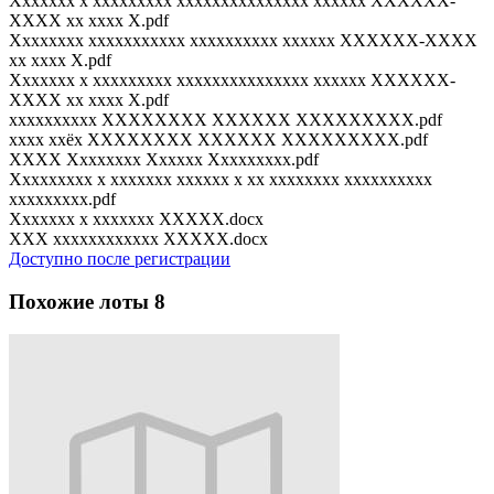
Xxxxxxx x xxxxxxxxx xxxxxxxxxxxxxxx xxxxxx XXXXXX-
XXXX xx xxxx X.pdf
Xxxxxxxx xxxxxxxxxxx xxxxxxxxxx xxxxxx XXXXXX-XXXX
xx xxxx X.pdf
Xxxxxxx x xxxxxxxxx xxxxxxxxxxxxxxx xxxxxx XXXXXX-
XXXX xx xxxx X.pdf
xxxxxxxxxx XXXXXXXX XXXXXX XXXXXXXXX.pdf
xxxx xxёx XXXXXXXX XXXXXX XXXXXXXXX.pdf
XXXX Xxxxxxxx Xxxxxx Xxxxxxxxx.pdf
Xxxxxxxxx x xxxxxxx xxxxxx x xx xxxxxxxx xxxxxxxxxx
xxxxxxxxx.pdf
Xxxxxxx x xxxxxxx XXXXX.docx
XXX xxxxxxxxxxxx XXXXX.docx
Доступно после регистрации
Похожие лоты
8