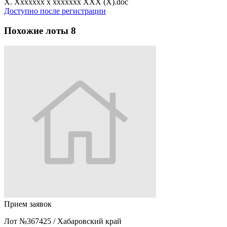
X. Xxxxxxx x xxxxxxx XXX (X).doc
Доступно после регистрации
Похожие лоты
8
Прием заявок
Лот №367425
/
Хабаровский край