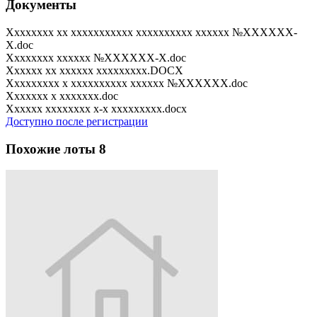
Документы
Xxxxxxxx xx xxxxxxxxxxx xxxxxxxxxx xxxxxx №XXXXXX-
X.doc
Xxxxxxxx xxxxxx №XXXXXX-X.doc
Xxxxxx xx xxxxxx xxxxxxxxx.DOCX
Xxxxxxxxx x xxxxxxxxxx xxxxxx №XXXXXX.doc
Xxxxxxx x xxxxxxx.doc
Xxxxxx xxxxxxxx x-x xxxxxxxxx.docx
Доступно после регистрации
Похожие лоты
8