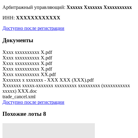
Арбитражный управляющий:
Xxxxxx Xxxxxxx Xxxxxxxxxxx
ИНН:
XXXXXXXXXXXX
Доступно после регистрации
Документы
Xxxx xxxxxxxxxx X.pdf
Xxxx xxxxxxxxxx X.pdf
Xxxx xxxxxxxxxx X.pdf
Xxxx xxxxxxxxxx X.pdf
Xxxx xxxxxxxxxx XX.pdf
Xxxxxxx x xxxxxxx - XXX XXX (XXX).pdf
Xxxxxxx xxxxx-xxxxxxx xxxxxxxxx xxxxxxxxx (xxxxxxxxxxx
xxxxx) XXX.doc
trade_cancel.xml
Доступно после регистрации
Похожие лоты
8