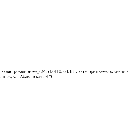
кадастровый номер 24:53:0110363:181, категория земель: земли
инск, ул. Абаканская 54 "б".