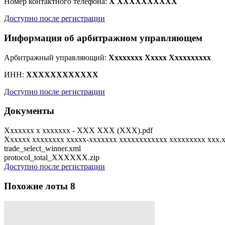
Номер контактного телефона:
X XXXXXXXXXX
Доступно после регистрации
Информация об арбитражном управляющем
Арбитражный управляющий:
Xxxxxxxx Xxxxx Xxxxxxxxxx
ИНН:
XXXXXXXXXXXX
Доступно после регистрации
Документы
Xxxxxxx x xxxxxxx - XXX XXX (XXX).pdf
Xxxxxx xxxxxxxx xxxxx-xxxxxxx xxxxxxxxxxxx xxxxxxxxx xxx.x
trade_select_winner.xml
protocol_total_XXXXXX.zip
Доступно после регистрации
Похожие лоты
8