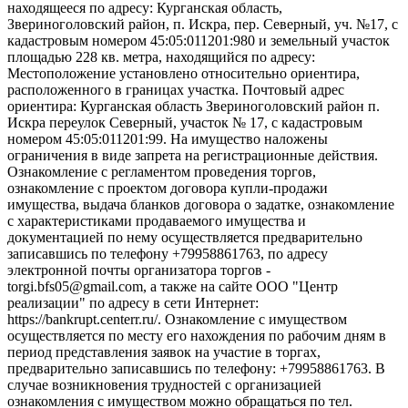
находящееся по адресу: Курганская область,
Звериноголовский район, п. Искра, пер. Северный, уч. №17, с
кадастровым номером 45:05:011201:980 и земельный участок
площадью 228 кв. метра, находящийся по адресу:
Местоположение установлено относительно ориентира,
расположенного в границах участка. Почтовый адрес
ориентира: Курганская область Звериноголовский район п.
Искра переулок Северный, участок № 17, с кадастровым
номером 45:05:011201:99. На имущество наложены
ограничения в виде запрета на регистрационные действия.
Ознакомление с регламентом проведения торгов,
ознакомление с проектом договора купли-продажи
имущества, выдача бланков договора о задатке, ознакомление
с характеристиками продаваемого имущества и
документацией по нему осуществляется предварительно
записавшись по телефону +79958861763, по адресу
электронной почты организатора торгов -
torgi.bfs05@gmail.com, а также на сайте ООО "Центр
реализации" по адресу в сети Интернет:
https://bankrupt.centerr.ru/. Ознакомление с имуществом
осуществляется по месту его нахождения по рабочим дням в
период представления заявок на участие в торгах,
предварительно записавшись по телефону: +79958861763. В
случае возникновения трудностей с организацией
ознакомления с имуществом можно обращаться по тел.