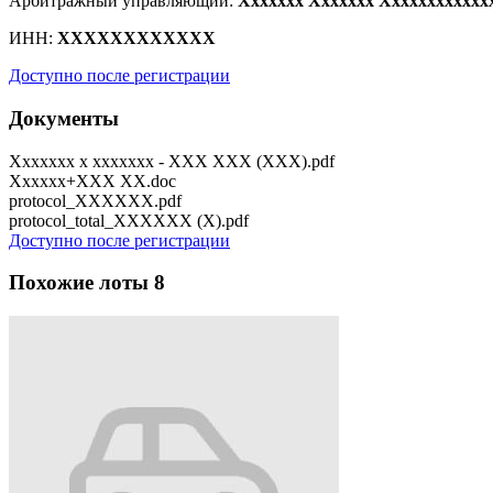
Арбитражный управляющий:
Xxxxxxx Xxxxxxx Xxxxxxxxxxxx
ИНН:
XXXXXXXXXXXX
Доступно после регистрации
Документы
Xxxxxxx x xxxxxxx - XXX XXX (XXX).pdf
Xxxxxx+XXX XX.doc
protocol_XXXXXX.pdf
protocol_total_XXXXXX (X).pdf
Доступно после регистрации
Похожие лоты
8
Онлайн-консультант