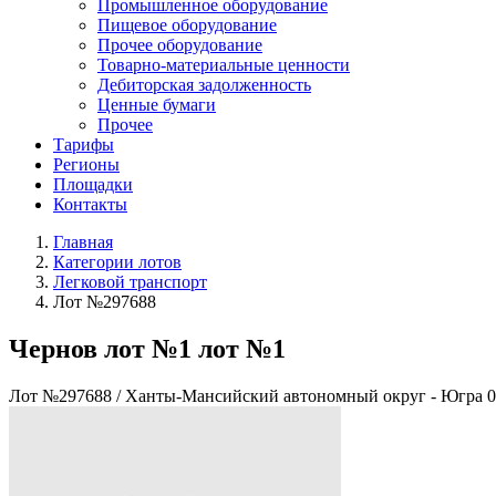
Промышленное оборудование
Пищевое оборудование
Прочее оборудование
Товарно-материальные ценности
Дебиторская задолженность
Ценные бумаги
Прочее
Тарифы
Регионы
Площадки
Контакты
Главная
Категории лотов
Легковой транспорт
Лот №297688
Чернов лот №1 лот №1
Лот №297688
/
Ханты-Мансийский автономный округ - Югра
0