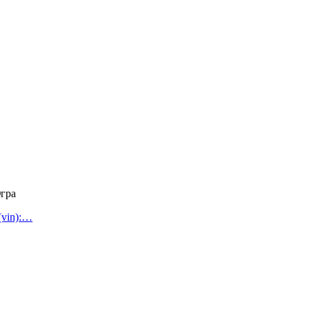
гра
(vin):…