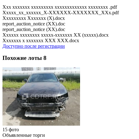
Xxx xxxxxxx xxxxxxxxx xxxxxxxxxxxxx xxxxxxxx .pdf
Xxxxx_xx_xxxxxx_X-XXXXXX-XXXXXXX_XXx.pdf
Xxxxxxxxx Xxxxxxx (X).docx
report_auction_notice (XX).doc
report_auction_notice (XX).doc
Xxxxxx xxxxxxxx xxxxx-xxxxxxx XX (xxxxx).docx
Xxxxxxx x xxxxxxx XXX XXX.docx
Доступно после регистрации
Похожие лоты
8
15 фото
Объявленные торги