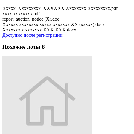
Xxxxx_Xxxxxxxxx_XXXXXX Xxxxxxxx Xxxxxxxxx.pdf
xxxx xxxxxxxx.pdf
report_auction_notice (X).doc
Xxxxxx xxxxxxxx xxxxx-xxxxxxx XX (xxxxx).docx
Xxxxxxx x xxxxxxx XXX XXX.docx
Доступно после регистрации
Похожие лоты
8