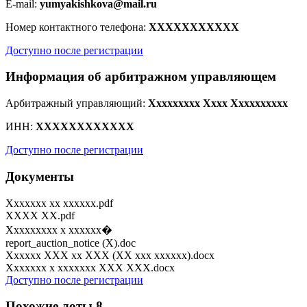
E-mail:
yumyakishkova@mail.ru
Номер контактного телефона:
XXXXXXXXXXX
Доступно после регистрации
Информация об арбитражном управляющем
Арбитражный управляющий:
Xxxxxxxxx Xxxx Xxxxxxxxxx
ИНН:
XXXXXXXXXXXX
Доступно после регистрации
Документы
Xxxxxxx xx xxxxxx.pdf
XXXX XX.pdf
Xxxxxxxxx x xxxxxx�
report_auction_notice (X).doc
Xxxxxx XXX xx XXX (XX xxx xxxxxx).docx
Xxxxxxx x xxxxxxx XXX XXX.docx
Доступно после регистрации
Похожие лоты
8