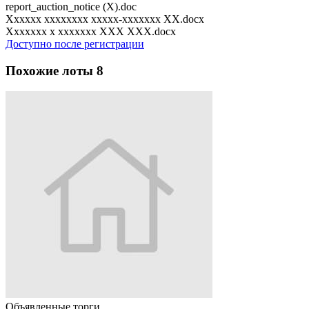
report_auction_notice (X).doc
Xxxxxx xxxxxxxx xxxxx-xxxxxxx XX.docx
Xxxxxxx x xxxxxxx XXX XXX.docx
Доступно после регистрации
Похожие лоты
8
Объявленные торги