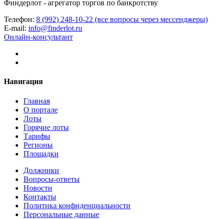
Финдерлот - агрегатор торгов по банкротству
Телефон:
8 (992) 248-10-22 (все вопросы через мессенджеры)
E-mail:
info@finderlot.ru
Онлайн-консультант
Навигация
Главная
О портале
Лоты
Горячие лоты
Тарифы
Регионы
Площадки
Должники
Вопросы-ответы
Новости
Контакты
Политика конфиденциальности
Персональные данные