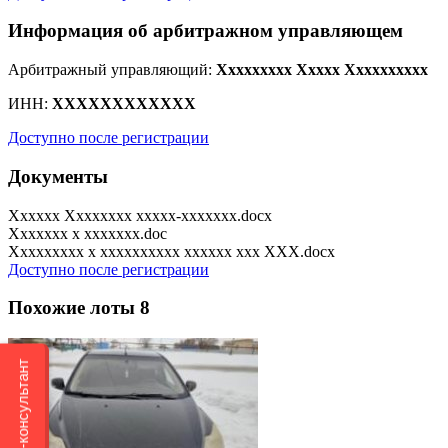
Информация об арбитражном управляющем
Арбитражный управляющий:
Xxxxxxxxx Xxxxx Xxxxxxxxxx
ИНН:
XXXXXXXXXXXX
Доступно после регистрации
Документы
Xxxxxx Xxxxxxxx xxxxx-xxxxxxx.docx
Xxxxxxx x xxxxxxx.doc
Xxxxxxxxx x xxxxxxxxxx xxxxxx xxx XXX.docx
Доступно после регистрации
Похожие лоты
8
Онлайн-консультант