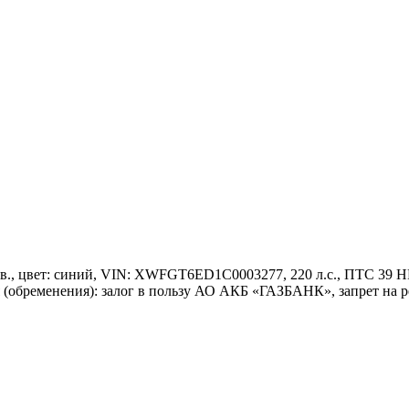
в., цвет: синий, VIN: XWFGT6ED1C0003277, 220 л.с., ПТС 39 НН
ния (обременения): залог в пользу АО АКБ «ГАЗБАНК», запрет на 