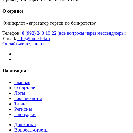
О сервисе
Финдерлот - агрегатор торгов по банкротству
Телефон:
8 (992) 248-10-22 (все вопросы через мессенджеры)
E-mail:
info@finderlot.ru
Онлайн-консультант
Навигация
Главная
О портале
Лоты
Горячие лоты
Тарифы
Регионы
Площадки
Должники
Вопросы-ответы