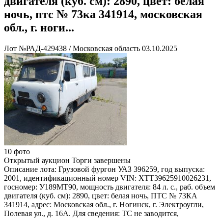
двигателя (куб. см): 2890, цвет: белая
ночь, птс № 73ка 341914, московская
обл., г. ноги...
Лот №РАД-429438
/
Московская область
03.10.2025
10 фото
Открытый аукцион
Торги завершены
Описание лота:
Грузовой фургон УАЗ 396259, год выпуска:
2001, идентификационный номер VIN: XТТ39625910026231,
госномер: У189МТ90, мощность двигателя: 84 л. с., раб. объем
двигателя (куб. см): 2890, цвет: белая ночь, ПТС № 73КА
341914, адрес: Московская обл., г. Ногинск, г. Электроугли,
Полевая ул., д. 16А. Для сведения: ТС не заводится,