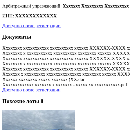
Арбитражный управляющий:
Xxxxxxx Xxxxxxxxx Xxxxxxxxxx
ИНН:
XXXXXXXXXXXX
Доступно после регистрации
Документы
Xxxxxxxx xxxxxxxxxxx xxxxxxxxxx xxxxxx XXXXXX-XXXX xx
Xxxxxxxx x xxxxxxxxxxx xxxxxxxxxx xxxxxxxx xxxxxx XXXX
Xxxxxxxx xxxxxxxxxxx xxxxxxxxxx xxxxxx XXXXXX-XXXX xx
Xxxxxxxx x xxxxxxxxxxx xxxxxxxxxx xxxxxxxx xxxxxx XXXX
Xxxxxxxx xxxxxxxxxxx xxxxxxxxxx xxxxxx XXXXXX-XXXX xx
Xxxxxxx x xxxxxxxxx xxxxxxxxxxxxxxx xxxxxxxx xxxxxx XX
Xxxxxx xxxxxxxx xxxxx-xxxxxxx (XX.doc
Xxxxxxxxxxxxx xxxxxxx x xxxxxxx - xxxxx xx xxxxxxxxxxx.pdf
Доступно после регистрации
Похожие лоты
8