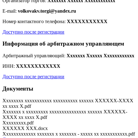
Организатор торгов:
Xxxxxxx Xxxxxx Xxxxxxxxxxxx
E-mail:
volkovakv.torgi@yandex.ru
Номер контактного телефона:
XXXXXXXXXXX
Доступно после регистрации
Информация об арбитражном управляющем
Арбитражный управляющий:
Xxxxxxx Xxxxxx Xxxxxxxxxxxx
ИНН:
XXXXXXXXXXXX
Доступно после регистрации
Документы
Xxxxxxxx xxxxxxxxxxx xxxxxxxxxx xxxxxx XXXXXX-XXXX
xx xxxx X.pdf
Xxxxxxx x xxxxxxxxx xxxxxxxxxxxxxxx xxxxxx XXXXXX-
XXXX xx xxxx X.pdf
Xxxxxxxxx.pdf
XXXXXX XXX.docx
Xxxxxxxxxxxxx xxxxxxx x xxxxxxx - xxxxx xx xxxxxxxxxxx.pdf