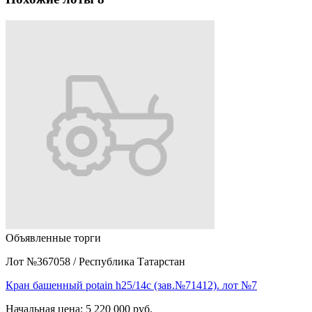
Объявленные торги
Лот №367058
/
Республика Татарстан
Кран башенный potain h25/14c (зав.№71412). лот №7
Начальная цена:
5 220 000 руб.