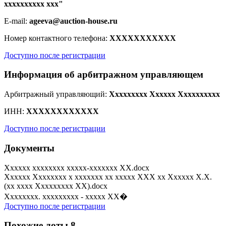
xxxxxxxxxx xxx"
E-mail:
ageeva@auction-house.ru
Номер контактного телефона:
XXXXXXXXXXX
Доступно после регистрации
Информация об арбитражном управляющем
Арбитражный управляющий:
Xxxxxxxxx Xxxxxx Xxxxxxxxxx
ИНН:
XXXXXXXXXXXX
Доступно после регистрации
Документы
Xxxxxx xxxxxxxx xxxxx-xxxxxxx XX.docx
Xxxxxx Xxxxxxxx x xxxxxxx xx xxxxx XXX xx Xxxxxx X.X.
(xx xxxx Xxxxxxxxx XX).docx
Xxxxxxxx. xxxxxxxxx - xxxxx XX�
Доступно после регистрации
Похожие лоты
8