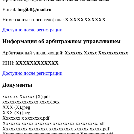
E-mail:
torgibfl@mail.ru
Номер контактного телефона:
X XXXXXXXXXX
Доступно после регистрации
Информация об арбитражном управляющем
Арбитражный управляющий:
Xxxxxxx Xxxxx Xxxxxxxxxxxx
ИНН:
XXXXXXXXXXXX
Доступно после регистрации
Документы
xxxx xx Xxxxxx (X).pdf
xxxxxxxxxxxxxxx xxxx.docx
XXX (X).jpeg
XXX (X).jpeg
Xxxxxxx x xxxxxxx.pdf
Xxxxxxx xxxxx-xxxxxxx xxxxxxxxx xxxxxxxxx.pdf
Xxxxxxxxxx xxxxxxxx xxxxxxxxxx xxxxxx xxxxx.pdf