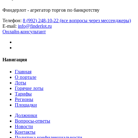
Финдерлот - агрегатор торгов по банкротству
Телефон:
8 (992) 248-10-22 (все вопросы через мессенджеры)
E-mail:
info@finderlot.ru
Онлайн-консультант
Навигация
Главная
О портале
Лоты
Горячие лоты
Тарифы
Регионы
Площадки
Должники
Вопросы-ответы
Новости
Контакты
Политика конфиденциальности