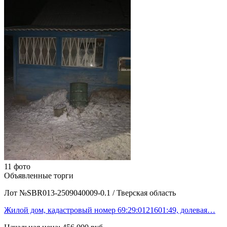
11 фото
Объявленные торги
Лот №SBR013-2509040009-0.1
/
Тверская область
Жилой дом, кадастровый номер 69:29:0121601:49, долевая…