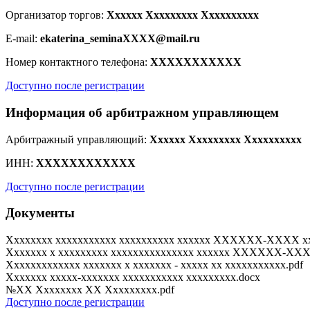
Организатор торгов:
Xxxxxx Xxxxxxxxx Xxxxxxxxxx
E-mail:
ekaterina_seminaXXXX@mail.ru
Номер контактного телефона:
XXXXXXXXXXX
Доступно после регистрации
Информация об арбитражном управляющем
Арбитражный управляющий:
Xxxxxx Xxxxxxxxx Xxxxxxxxxx
ИНН:
XXXXXXXXXXXX
Доступно после регистрации
Документы
Xxxxxxxx xxxxxxxxxxx xxxxxxxxxx xxxxxx XXXXXX-XXXX xx
Xxxxxxx x xxxxxxxxx xxxxxxxxxxxxxxx xxxxxx XXXXXX-XXXX
Онлайн-консультант
Xxxxxxxxxxxxx xxxxxxx x xxxxxxx - xxxxx xx xxxxxxxxxxx.pdf
Xxxxxxx xxxxx-xxxxxxx xxxxxxxxxxx xxxxxxxxx.docx
№XX Xxxxxxxx XX Xxxxxxxxx.pdf
Доступно после регистрации