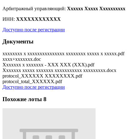
Арбитражный управляющий:
Xxxxxx Xxxxx Xxxxxxxxxx
ИНН:
XXXXXXXXXXXX
Доступно после регистрации
Документы
xxxxxxxx x xxxxxxxxxxxxxxx xxxxxxxx xxxxx x xxxxx.pdf
xxxx+xxxxxxx.doc
Xxxxxxx x xxxxxxx - XXX XXX (XXX).pdf
Xxxxxxx xxxxx xxxxxxx xxxxxxxxxxx xxxxxxxxx.docx
protocol_XXXXXX XXXXXXXX.pdf
protocol_total_XXXXXX.pdf
Доступно после регистрации
Похожие лоты
8