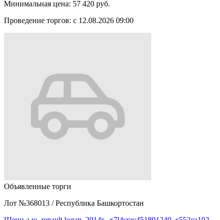
Минимальная цена:
57 420 руб.
Проведение торгов:
с 12.08.2026 09:00
Объявленные торги
Лот №368013
/
Республика Башкортостан
Шеин а.ю. renault logan, 2014г., x7l4srav451891240, с552еа102