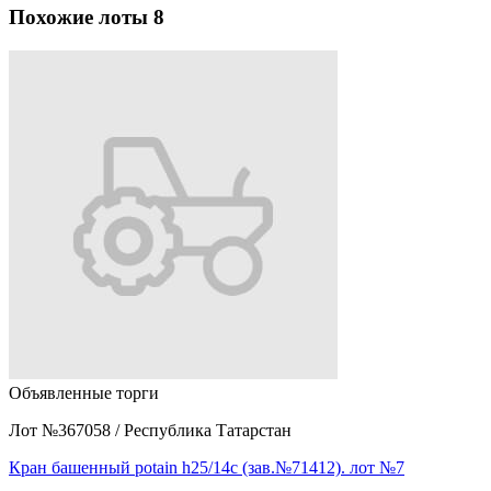
Похожие лоты
8
Объявленные торги
Лот №367058
/
Республика Татарстан
Кран башенный potain h25/14c (зав.№71412). лот №7