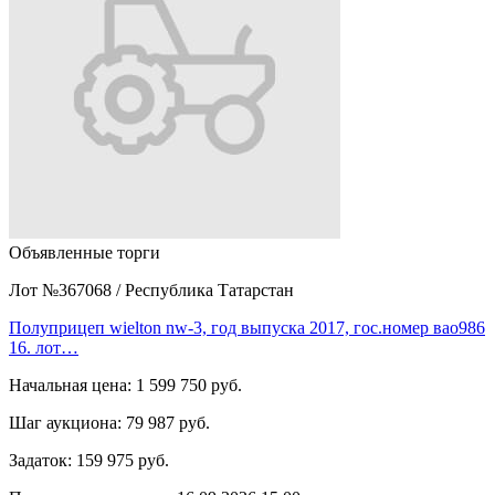
Объявленные торги
Лот №367068
/
Республика Татарстан
Полуприцеп wielton nw-3, год выпуска 2017, гос.номер вао986
16. лот…
Начальная цена:
1 599 750 руб.
Шаг аукциона:
79 987 руб.
Задаток:
159 975 руб.