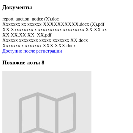
Документы
report_auction_notice (X).doc
Xxxxxxx xx xxxxxx-XXXXXXXXXX.docx (X).pdf
XX Xxxxxxxxx x xxxxxxxxxx xxxxxxxxx XX XX xx
XX.XX.XX XX_XX.pdf
Xxxxxx xxxxxxxx xxxxx-xxxxxxx XX.docx
Xxxxxxx x xxxxxxx XXX XXX.docx
Доступно после регистрации
Похожие лоты
8