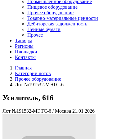
Промышленное оборудование
Пищевое оборудование
Прочее оборудование
Товарно-материальные ценности
Дебиторская задолженность
Ценные бумаги
Прочее
Тарифы
Регионы
Площадки
Контакты
Главная
Категории лотов
Прочее оборудование
Лот №191532-МЭТС-6
Усилитель, 616
Лот №191532-МЭТС-6
/
Москва
21.01.2026