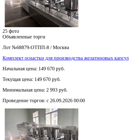
25 фото
Объявленные торги
Лот №68879-ОТПП-8
/
Москва
Комплект оснастки для производства желатиновых капсул
Начальная цена:
149 670 руб.
Текущая цена:
149 670 руб.
Минимальная цена:
2 993 руб.
Проведение торгов:
с 26.09.2026 00:00