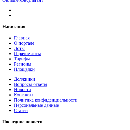
Онлайн-консультант
Навигация
Главная
О портале
Лоты
Горячие лоты
Тарифы
Регионы
Площадки
Должники
Вопросы-ответы
Новости
Контакты
Политика конфиденциальности
Персональные данные
Статьи
Последние новости