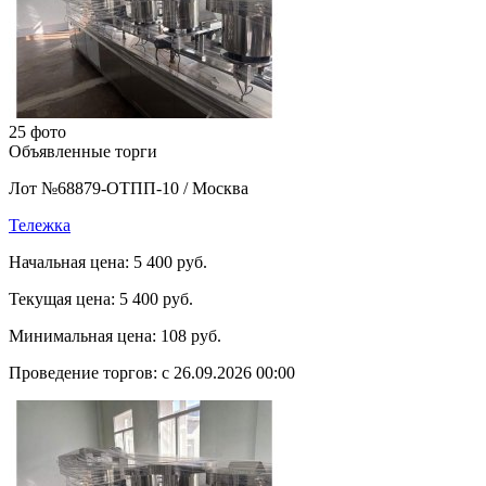
25 фото
Объявленные торги
Лот №68879-ОТПП-10
/
Москва
Тележка
Начальная цена:
5 400 руб.
Текущая цена:
5 400 руб.
Минимальная цена:
108 руб.
Проведение торгов:
с 26.09.2026 00:00