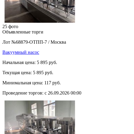
25 фото
Объявленные торги
Лот №68879-ОТПП-7
/
Москва
Вакуумный насос
Начальная цена:
5 895 руб.
Текущая цена:
5 895 руб.
Минимальная цена:
117 руб.
Проведение торгов:
с 26.09.2026 00:00