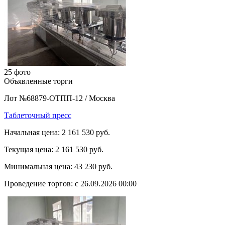
25 фото
Объявленные торги
Лот №68879-ОТПП-12
/
Москва
Таблеточный пресс
Начальная цена:
2 161 530 руб.
Текущая цена:
2 161 530 руб.
Минимальная цена:
43 230 руб.
Проведение торгов:
с 26.09.2026 00:00