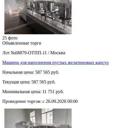
25 фото
Объявленные торги
Лот №68879-ОТПП-11
/
Москва
Машина для наполнения пустых желатиновых капсул
Начальная цена:
587 565 руб.
Текущая цена:
587 565 руб.
Минимальная цена:
11 751 руб.
Проведение торгов:
с 26.09.2026 00:00