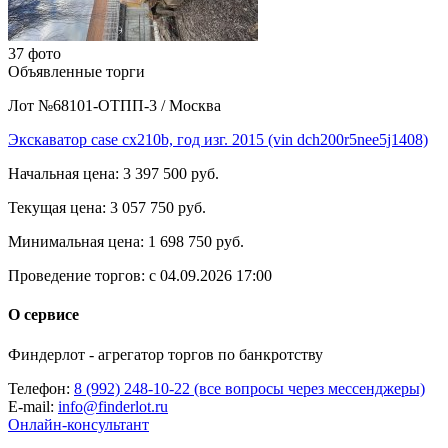
37 фото
Объявленные торги
Лот №68101-ОТПП-3
/
Москва
Экскаватор case cx210b, год изг. 2015 (vin dch200r5nee5j1408)
Начальная цена:
3 397 500 руб.
Текущая цена:
3 057 750 руб.
Минимальная цена:
1 698 750 руб.
Проведение торгов:
с 04.09.2026 17:00
О сервисе
Финдерлот - агрегатор торгов по банкротству
Телефон:
8 (992) 248-10-22 (все вопросы через мессенджеры)
E-mail:
info@finderlot.ru
Онлайн-консультант