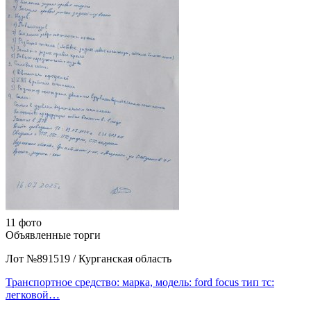
11 фото
Объявленные торги
Лот №891519
/
Курганская область
Транспортное средство: марка, модель: ford focus тип тс:
легковой…