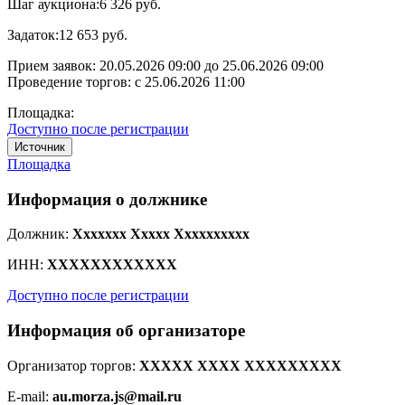
Шаг аукциона:
6 326 руб.
Задаток:
12 653 руб.
Прием заявок:
20.05.2026 09:00
до
25.06.2026 09:00
Проведение торгов:
с 25.06.2026 11:00
Площадка:
Доступно после регистрации
Источник
Площадка
Информация о должнике
Должник:
Xxxxxxx Xxxxx Xxxxxxxxxx
ИНН:
XXXXXXXXXXXX
Доступно после регистрации
Информация об организаторе
Организатор торгов:
XXXXX XXXX XXXXXXXXX
E-mail:
au.morza.js@mail.ru