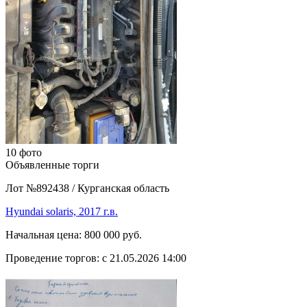
10 фото
Объявленные торги
Лот №892438
/
Курганская область
Hyundai solaris, 2017 г.в.
Начальная цена:
800 000 руб.
Проведение торгов:
с 21.05.2026 14:00