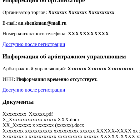
Информация об организаторе
Организатор торгов:
Xxxxxxx Xxxxxxx Xxxxxxxxxx
E-mail:
au.shenkman@mail.ru
Номер контактного телефона:
XXXXXXXXXXX
Доступно после регистрации
Информация об арбитражном управляющем
Арбитражный управляющий:
Xxxxxxx Xxxxxxx Xxxxxxxxxx
ИНН:
Информация временно отсутствует.
Доступно после регистрации
Документы
Xxxxxxxxx_Xxxxxx.pdf
Онлайн-консультант
X_Xxxxxxxxxxxxx xxxxx XXX.docx
XX_Xxxxxxx x xxxxxxx (xxxxxx).docx
Xxxxxxxx xxxxxxxxxxx xxxxxxxxxx xxxxxx XXXXX-XXXX xx x
Xxxxxxxx x xxxxxxxxxxx xxxxxxxxxx xxxxxx XXXXX-XXXX xx