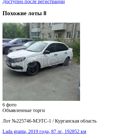
Доступно после регистрации
Похожие лоты
8
6 фото
Объявленные торги
Лот №225746-МЭТС-1
/
Курганская область
Lada granta, 2019 года, 87 лс, 192852 км