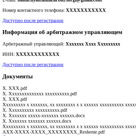
Номер контактного телефона:
XXXXXXXXXXX
Доступно после регистрации
Информация об арбитражном управляющем
Арбитражный управляющий:
Xxxxxxx Xxxx Xxxxxxxxx
ИНН:
XXXXXXXXXXXX
Доступно после регистрации
Документы
X. XXX.pdf
X. Xxxxxxxxxxxxxx xxxxxxxxxx.pdf
X. XXX.pdf
Xxxxxxxxx x xxxxxxx, xx xxxxxxxx x x xxxxxx xxxxxxxxxx xxxx
X. Xxxxxxxxxx xxxxxxxxxx.pdf
Онлайн-консультант
X. Xxxxxxx xxxxx-xxxxxxx xxxxxx.docx
X. Xxxxxxx xxxxxxx xxxxxx.docx
Xxxxxxxxx x xxxxxxx, xx xxxxxxxx x x xxxxxx xxxxxxxxxx xxxx
AXX-XXXX-XXXX_XXXXXXXX_Reshenie.pdf