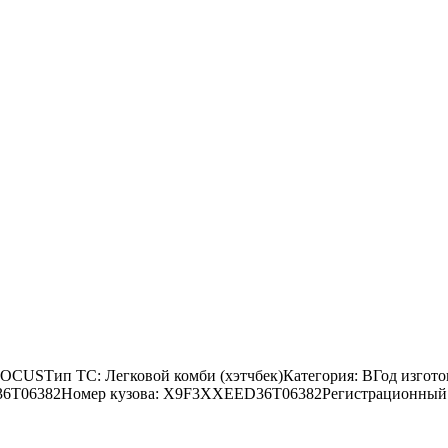
OCUSТип ТС: Легковой комби (хэтчбек)Категория: ВГод изгото
D36T06382Номер кузова: X9F3XXEED36T06382Регистрационный