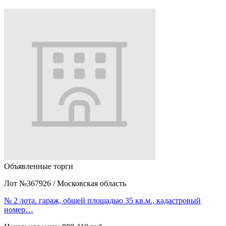
Объявленные торги
Лот №367926
/
Московская область
№ 2 лота. гараж, общей площадью 35 кв.м., кадастровый
номер…