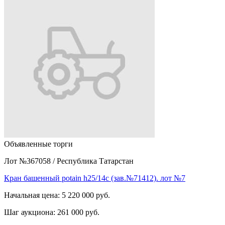
Объявленные торги
Лот №367058
/
Республика Татарстан
Кран башенный potain h25/14c (зав.№71412). лот №7
Начальная цена:
5 220 000 руб.
Шаг аукциона:
261 000 руб.