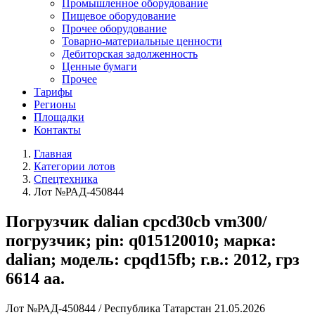
Промышленное оборудование
Пищевое оборудование
Прочее оборудование
Товарно-материальные ценности
Дебиторская задолженность
Ценные бумаги
Прочее
Тарифы
Регионы
Площадки
Контакты
Главная
Категории лотов
Спецтехника
Лот №РАД-450844
Погрузчик dalian срсd30cb vm300/
погрузчик; pin: q015120010; марка:
dalian; модель: cpqd15fb; г.в.: 2012, грз
6614 аа.
Лот №РАД-450844
/
Республика Татарстан
21.05.2026