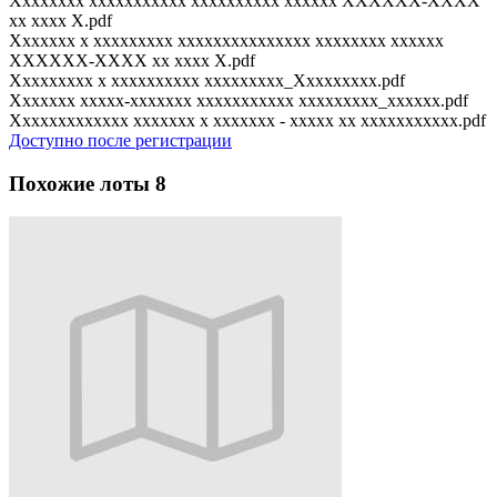
Xxxxxxxx xxxxxxxxxxx xxxxxxxxxx xxxxxx XXXXXX-XXXX
xx xxxx X.pdf
Xxxxxxx x xxxxxxxxx xxxxxxxxxxxxxxx xxxxxxxx xxxxxx
XXXXXX-XXXX xx xxxx X.pdf
Xxxxxxxxx x xxxxxxxxxx xxxxxxxxx_Xxxxxxxxx.pdf
Xxxxxxx xxxxx-xxxxxxx xxxxxxxxxxx xxxxxxxxx_xxxxxx.pdf
Xxxxxxxxxxxxx xxxxxxx x xxxxxxx - xxxxx xx xxxxxxxxxxx.pdf
Доступно после регистрации
Похожие лоты
8