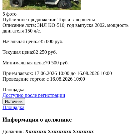
5 фото
Публичное предложение
Торги завершены
Описание лота:
ЗИЛ КО-510, год выпуска 2002, мощность
двигателя 150 л/с.
Начальная цена:
235 000 руб.
Текущая цена:
82 250 руб.
Минимальная цена:
70 500 руб.
Прием заявок:
17.06.2026 10:00
до
16.08.2026 10:00
Проведение торгов:
с 16.08.2026 10:00
Площадка:
Доступно после регистрации
Источник
Площадка
Информация о должнике
Должник:
Xxxxxxxx Xxxxxxxxx Xxxxxxxx