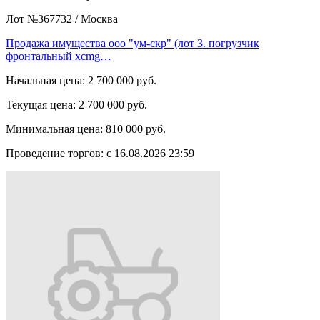
Лот №367732
/
Москва
Продажа имущества ооо "ум-скр" (лот 3. погрузчик
фронтальный xcmg…
Начальная цена:
2 700 000 руб.
Текущая цена:
2 700 000 руб.
Минимальная цена:
810 000 руб.
Проведение торгов:
с 16.08.2026 23:59