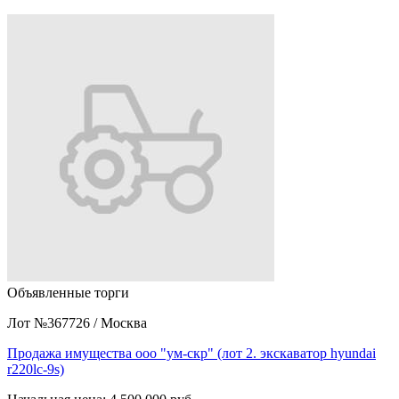
Объявленные торги
Лот №367726
/
Москва
Продажа имущества ооо "ум-скр" (лот 2. экскаватор hyundai
r220lc-9s)