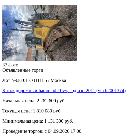
37 фото
Объявленные торги
Лот №68101-ОТПП-5
/
Москва
Каток дорожный hamm hd-10vv, год изг. 2011 (vin h2001374)
Начальная цена:
2 262 600 руб.
Текущая цена:
1 810 080 руб.
Минимальная цена:
1 131 300 руб.
Проведение торгов:
с 04.09.2026 17:00