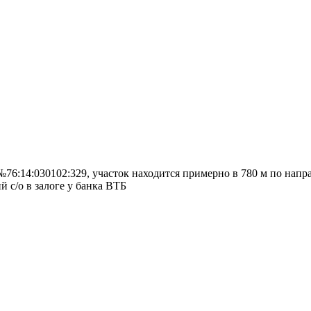
76:14:030102:329, участок находится примерно в 780 м по напра
 с/о в залоге у банка ВТБ