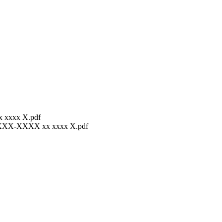
 xxxx X.pdf
XXXX-XXXX xx xxxx X.pdf