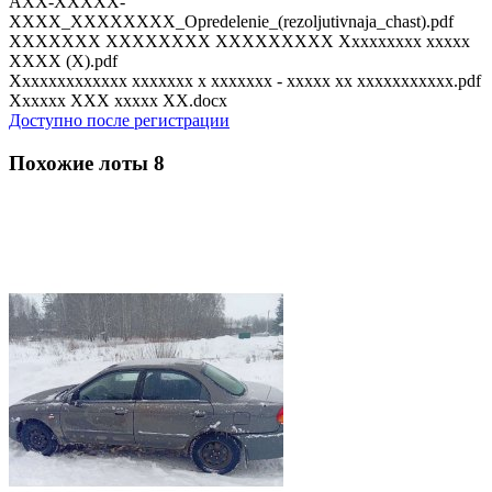
AXX-XXXXX-
XXXX_XXXXXXXX_Opredelenie_(rezoljutivnaja_chast).pdf
XXXXXXX XXXXXXXX XXXXXXXXX Xxxxxxxxx xxxxx
XXXX (X).pdf
Xxxxxxxxxxxxx xxxxxxx x xxxxxxx - xxxxx xx xxxxxxxxxxx.pdf
Xxxxxx XXX xxxxx XX.docx
Доступно после регистрации
Похожие лоты
8