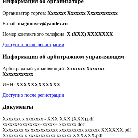
Информация об организаторе
Организатор торгов:
Xxxxxxx Xxxxxxx Xxxxxxxxxxxx
E-mail:
magunovev@yandex.ru
Номер контактного телефона:
X (XXX) XXXXXXX
Доступно после регистрации
Информация об арбитражном управляющем
Арбитражный управляющий:
Xxxxxxx Xxxxxxx
Xxxxxxxxxxxx
ИНН:
XXXXXXXXXXXX
Доступно после регистрации
Документы
Xxxxxxx x xxxxxxx - XXX XXX (XXX).pdf
xxxxxx+xxxxxxxx+xxxxx+-xxxxxxx.doc
Xxxxxxxx xx xxxxxxxxxxx xxxxxxxxxx xxxxxx XXXXXX.pdf
Xxxxxxxx x xxxxxxxxxxx xxxxxx XXXXXX.pdf