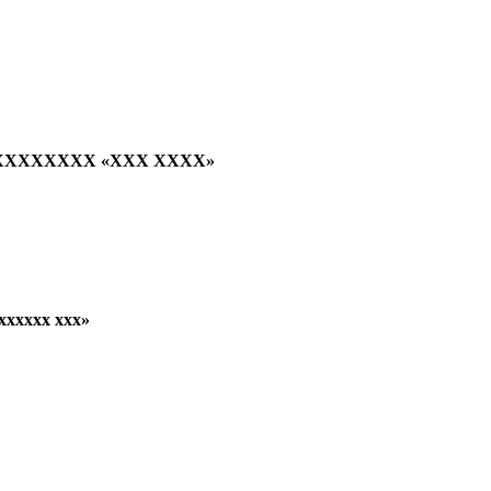
XXXXXXX «XXX XXXX»
xxxxxx xxx»