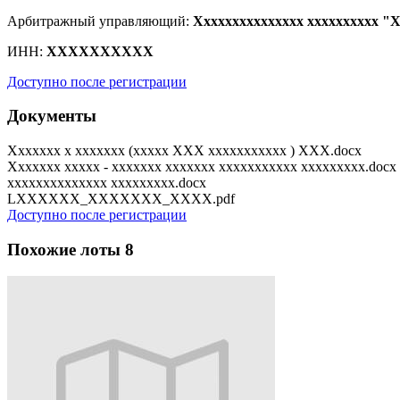
Арбитражный управляющий:
Xxxxxxxxxxxxxxx xxxxxxxxxx "X
ИНН:
XXXXXXXXXX
Доступно после регистрации
Документы
Xxxxxxx x xxxxxxx (xxxxx XXX xxxxxxxxxxx ) XXX.docx
Xxxxxxx xxxxx - xxxxxxx xxxxxxx xxxxxxxxxxx xxxxxxxxx.docx
xxxxxxxxxxxxxx xxxxxxxxx.docx
LXXXXXX_XXXXXXX_XXXX.pdf
Доступно после регистрации
Похожие лоты
8