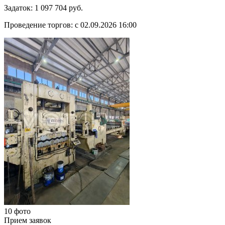
Задаток:
1 097 704 руб.
Проведение торгов:
с 02.09.2026 16:00
10 фото
Прием заявок