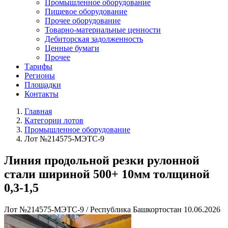
Промышленное оборудование
Пищевое оборудование
Прочее оборудование
Товарно-материальные ценности
Дебиторская задолженность
Ценные бумаги
Прочее
Тарифы
Регионы
Площадки
Контакты
Главная
Категории лотов
Промышленное оборудование
Лот №214575-МЭТС-9
Линия продольной резки рулонной
стали шириной 500+ 10мм толщиной
0,3-1,5
Лот №214575-МЭТС-9
/
Республика Башкортостан
10.06.2026