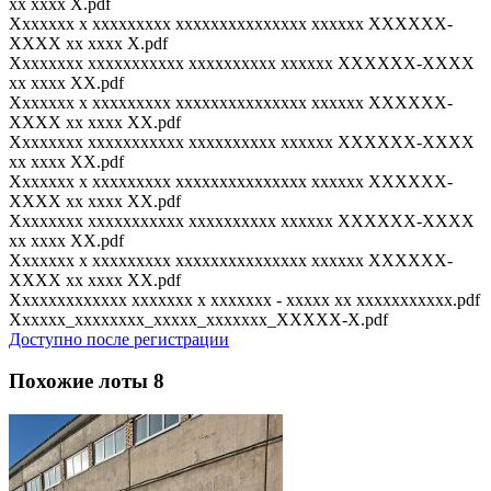
xx xxxx X.pdf
Xxxxxxx x xxxxxxxxx xxxxxxxxxxxxxxx xxxxxx XXXXXX-
XXXX xx xxxx X.pdf
Xxxxxxxx xxxxxxxxxxx xxxxxxxxxx xxxxxx XXXXXX-XXXX
xx xxxx XX.pdf
Xxxxxxx x xxxxxxxxx xxxxxxxxxxxxxxx xxxxxx XXXXXX-
XXXX xx xxxx XX.pdf
Xxxxxxxx xxxxxxxxxxx xxxxxxxxxx xxxxxx XXXXXX-XXXX
xx xxxx XX.pdf
Xxxxxxx x xxxxxxxxx xxxxxxxxxxxxxxx xxxxxx XXXXXX-
XXXX xx xxxx XX.pdf
Xxxxxxxx xxxxxxxxxxx xxxxxxxxxx xxxxxx XXXXXX-XXXX
xx xxxx XX.pdf
Xxxxxxx x xxxxxxxxx xxxxxxxxxxxxxxx xxxxxx XXXXXX-
XXXX xx xxxx XX.pdf
Xxxxxxxxxxxxx xxxxxxx x xxxxxxx - xxxxx xx xxxxxxxxxxx.pdf
Xxxxxx_xxxxxxxx_xxxxx_xxxxxxx_XXXXX-X.pdf
Доступно после регистрации
Похожие лоты
8