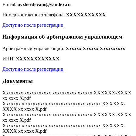
E-mail:
ayzherdevam@yandex.ru
Номер контактного телефона:
XXXXXXXXXXX
Доступно после регистрации
Информация об арбитражном управляющем
Арбитражный управляющий:
Xxxxxx Xxxxxx Xxxxxxxxxx
ИНН:
XXXXXXXXXXXX
Доступно после регистрации
Документы
Xxxxxxxx xxxxxxxxxxx xxxxxxxxxx xxxxxx XXXXXX-XXXX
xx xxxx X.pdf
Xxxxxxx x xxxxxxxxx xxxxxxxxxxxxxxx xxxxxx XXXXXX-
XXXX xx xxxx X.pdf
Xxxxxxxx xxxxxxxxxxx xxxxxxxxxx xxxxxx XXXXXX-XXXX
xx xxxx X.pdf
Xxxxxxx x xxxxxxxxx xxxxxxxxxxxxxxx xxxxxx XXXXXX-
XXXX xx xxxx X.pdf