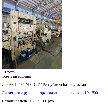
10 фото
Торги завершены
Лот №214575-МЭТС-7
/
Республика Башкортостан
Линия резки рулонов горячекатанной стали css-c-12*1500
Начальная цена:
15 279 166 руб.