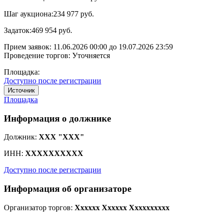
Шаг аукциона:
234 977 руб.
Задаток:
469 954 руб.
Прием заявок:
11.06.2026 00:00
до
19.07.2026 23:59
Проведение торгов:
Уточняется
Площадка:
Доступно после регистрации
Источник
Площадка
Информация о должнике
Должник:
XXX "XXX"
ИНН:
XXXXXXXXXX
Доступно после регистрации
Информация об организаторе
Организатор торгов:
Xxxxxx Xxxxxx Xxxxxxxxxx