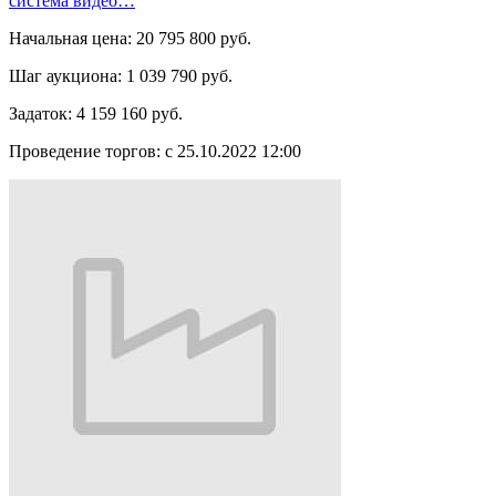
система видео…
Начальная цена:
20 795 800 руб.
Шаг аукциона:
1 039 790 руб.
Задаток:
4 159 160 руб.
Проведение торгов:
с 25.10.2022 12:00