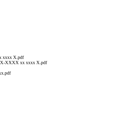
 xxxx X.pdf
XX-XXXX xx xxxx X.pdf
x.pdf