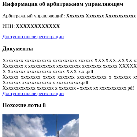
Информация об арбитражном управляющем
Арбитражный управляющий:
Xxxxxxx Xxxxxxx Xxxxxxxxxxxx
ИНН:
XXXXXXXXXXXX
Доступно после регистрации
Документы
Xxxxxxxx xxxxxxxxxxx xxxxxxxxxx xxxxxx XXXXXX-XXXX xx
Xxxxxxxx x xxxxxxxxxxx xxxxxxxxxx xxxxxxxx xxxxxx XXXX
X Xxxxxxx xxxxxxxxxx xxxxx XXX x.x..pdf
Xxxxxx_xxxxxxxx_xxxxx_xxxxxxx_xxxxxxxxxxxx_x_xxxxxxx_xx
Xxxxxxx xxxxxxxxxxxx x xxxxxxxxxx.pdf
Xxxxxxxxxxxxx xxxxxxx x xxxxxxx - xxxxx xx xxxxxxxxxxx.pdf
Доступно после регистрации
Похожие лоты
8