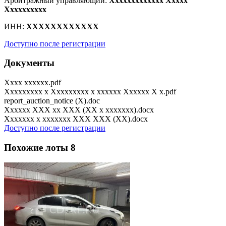
Арбитражный управляющий:
Xxxxxxxxxxxxx Xxxxx
Xxxxxxxxxx
ИНН:
XXXXXXXXXXXX
Доступно после регистрации
Документы
Xxxx xxxxxx.pdf
Xxxxxxxxx x Xxxxxxxxx x xxxxxx Xxxxxx X x.pdf
report_auction_notice (X).doc
Xxxxxx XXX xx XXX (XX x xxxxxxx).docx
Xxxxxxx x xxxxxxx XXX XXX (XX).docx
Доступно после регистрации
Похожие лоты
8